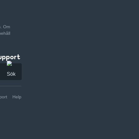
as. Om
nehåll
upport
ort
Help